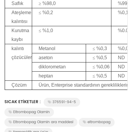
Saflık
≥
%98,0
%99,3
Ateşleme
≤
%0,2
%0,15
kalıntısı
Kurutma
≤
%1,0
%0.09
kaybı
kalıntı
Metanol
≤
%0,3
%0,07
çözücüler
aseton
≤
%0,5
ND
diklorometan
≤
%0,06
ND
heptan
≤
%0,5
ND
Çözüm
Ürün, Enterprise standardının gerekliliklerin
SICAK ETIKETLER :
376591-94-5
Eltrombopag Olamin
Eltrombopag Olamin ara maddesi
eltrombopag