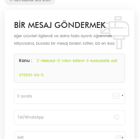
farmasötik ara ürün
BIR MESAJ GÖNDERMEK
eğer ürünleri ilgilendi ve daha fazla ayrıntı öğrenmek
istiyorsanız, burada bir mesaj bırakın lütfen, biz en kısa
sürede biz olarak size cevap verecektir.
Konu :
2'-Metoksi-3'-nitro-bifenil-3-karboksilik asit
376591-94-5