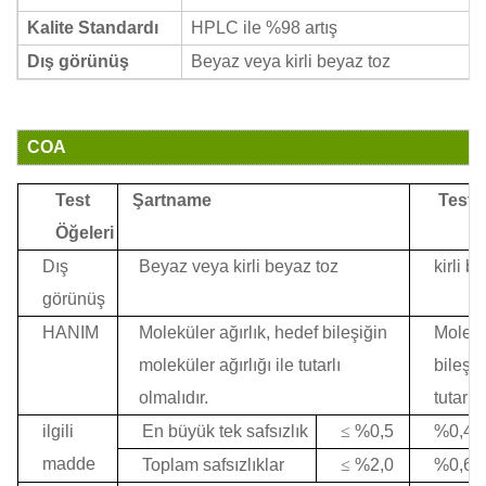
Kalite Standardı
HPLC ile %98 artış
Dış görünüş
Beyaz veya kirli beyaz toz
COA
Test
Şartname
Test 
Öğeleri
Dış
Beyaz veya kirli beyaz toz
kirli b
görünüş
HANIM
Moleküler ağırlık, hedef bileşiğin
Molekül
moleküler ağırlığı ile tutarlı
bileşiğ
olmalıdır.
tutarlı 
ilgili
En büyük tek safsızlık
≤
%0,5
%0,44
madde
Toplam safsızlıklar
≤
%2,0
%0,69