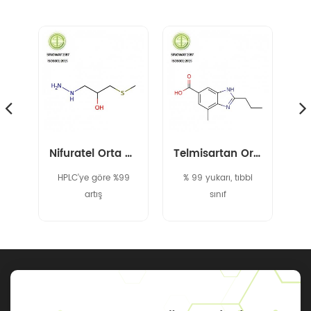
asin ara maddesi 40371-50-4 cbz-l-haba
Nifuratel Orta Düzey 14359-97-8
Telmisartan Orta 152628-03-0
l
HPLC'ye göre %99
% 99 yukarı, tıbbi
% 
n%
artış
sınıf