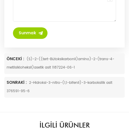
ÖNCEKI :
(S)-2-((tert-Bütoksikarbonil)amino)-2-(trans-4-
metilsikloheksil)asetik asit 1187224-06-1
SONRAKI :
2-Hidroksi-3-nitro-(1,1-bifenil)-3-karboksilik asit
376591-95-6
ILGILI ÜRÜNLER