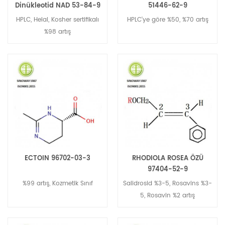
Dinükleotid NAD 53-84-9
51446-62-9
HPLC, Helal, Kosher sertifikalı
HPLC'ye göre %50, %70 artış
%98 artış
ECTOIN 96702-03-3
RHODIOLA ROSEA ÖZÜ
97404-52-9
%99 artış, Kozmetik Sınıf
Salidrosid %3-5, Rosavins %3-
5, Rosavin %2 artış