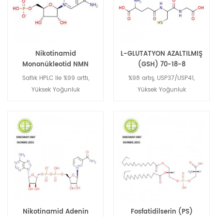
Nikotinamid
L-GLUTATYON AZALTILMIŞ
Mononükleotid NMN
(GSH) 70-18-8
1094-61-7
Saflık HPLC ile %99 arttı,
%98 artış, USP37/USP41,
Yüksek Yoğunluk
Yüksek Yoğunluk
Nikotinamid Adenin
Fosfatidilserin (PS)