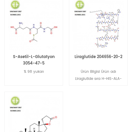
S-Asetil-L-Glutatyon
Liraglutide 204656-20-2
3054-47-5
% 98 yukarı
Ürün Bilgisi Ürün adı
Liraglutide sıra H-HIS-ALA-
GLU-GLY-THR-PhE-THR-SER-
ASP-VAL-SER-SER-TR-TR-LEU
Glu-gly-gln-ala-ala-lys
[n6- [n- (1-oksoheksadesil)
-L-γ-glutamil] - -GLU-PhE-
ILE-ALA-TRP-LEU-VAL-ARG-
GLY-ARG-GLY-OH CAS