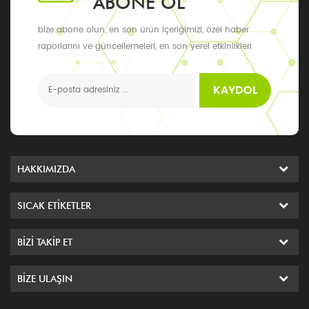
ABONE OL
87.7 Su (K.F.): daha fazla 5%
bize abone olun, en son ürün içeriğimizi, özel haber
% 4.2 Asetat Asit: daha fazla
raporlarını ve güncellemeleri, en son yerel etkinlikleri
% 10 % 8,1 Bakteriyel
alabilirsiniz
endotoksinlerdaha fazla 50iu
/ mg uymak
KAYDOL
kullanmaFonksiyon ve
Kullanımı Liraglutide
204656-20-2 1, 2 tip diyabet
Liraglutide kanın kontrolünü
iyileştirir glikoz.it azaltılır
HAKKIMIZDA
yemekle ilgili hiperglisemi
(24 saat sonra yönetim)
SICAK ETIKETLER
insülin sekresyonunu
artırarak (sadece) Ne zaman
BIZI TAKIP ET
Glikoz seviyelerini artırarak,
gastrik boşalmayı geciktirerek
ve prandial glukagonun
BIZE ULAŞIN
gizlenmesi için gereklidir.