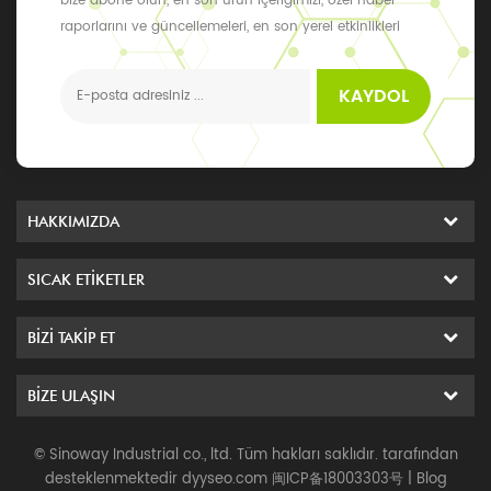
bize abone olun, en son ürün içeriğimizi, özel haber
raporlarını ve güncellemeleri, en son yerel etkinlikleri
alabilirsiniz
KAYDOL
HAKKIMIZDA
SICAK ETIKETLER
BIZI TAKIP ET
BIZE ULAŞIN
© Sinoway Industrial co., ltd. Tüm hakları saklıdır. tarafından
desteklenmektedir
dyyseo.com
闽ICP备18003303号
|
Blog