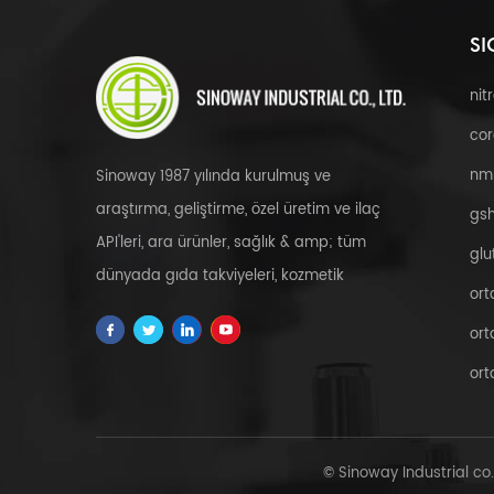
SI
nit
cor
nm
Sinoway 1987 yılında kurulmuş ve
araştırma, geliştirme, özel üretim ve ilaç
gsh
API'leri, ara ürünler, sağlık & amp; tüm
glu
dünyada gıda takviyeleri, kozmetik
ort
hammaddeleri, bitkisel özler, fdfs ve özel
ort
servis.
ort
© Sinoway Industrial co.