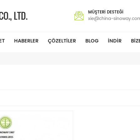
MÜŞTERI DESTEĞI
xie@china-sinoway.co
ET
HABERLER
ÇÖZELTILER
BLOG
INDIR
BIZ