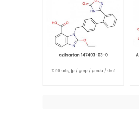
azilsartan 147403-03-0
A
% 99 artış, jp / gmp / pmda / dmf
Daha Fazla Oku