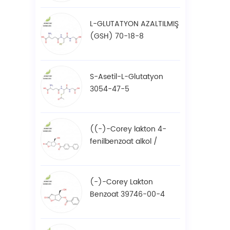
L-GLUTATYON AZALTILMIŞ
(GSH) 70-18-8
S-Asetil-L-Glutatyon
3054-47-5
((-)-Corey lakton 4-
fenilbenzoat alkol /
BPCOD 31752-99-5
(-)-Corey Lakton
Benzoat 39746-00-4