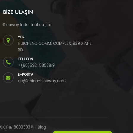
BIZE ULAŞIN
Sinoway Industrial co., ltd.
YER
HUICHENG COMM. COMPLEX, 839 XIAHE
RD.
TELEFON
+(86)592-5853819
E-POSTA
xie@china-sinoway.com
闽ICP备18003303号
|
Blog