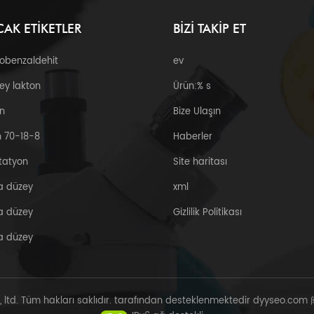
CAK ETIKETLER
BIZI TAKIP ET
robenzaldehit
ev
ey lakton
Ürün:% s
n
Bize Ulaşın
 70-18-8
Haberler
tatyon
Site haritası
a düzey
xml
a düzey
Gizlilik Politikası
a düzey
, ltd. Tüm hakları saklıdır. tarafından desteklenmektedir
dyyseo.com