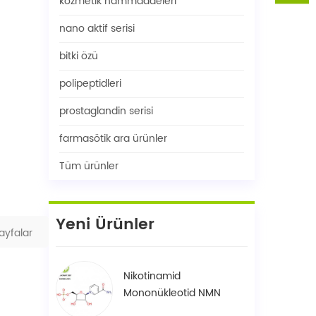
kozmetik hammaddeleri
nano aktif serisi
bitki özü
polipeptidleri
prostaglandin serisi
farmasötik ara ürünler
Tüm ürünler
Yeni Ürünler
ayfalar
Nikotinamid
Mononükleotid NMN
1094-61-7