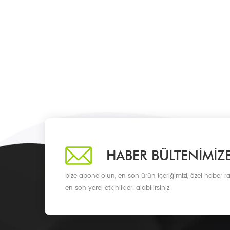
HABER BÜLTENIMIZ
bize abone olun, en son ürün içeriğimizi, özel haber ra
en son yerel etkinlikleri alabilirsiniz