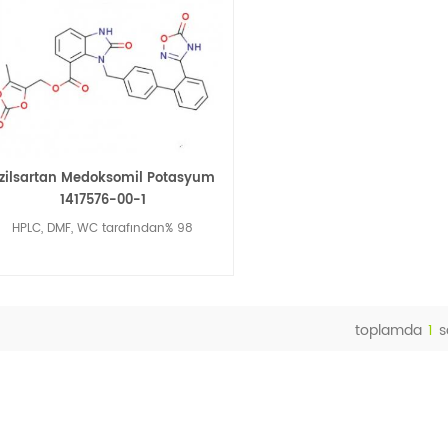
zilsartan Medoksomil Potasyum
1417576-00-1
HPLC, DMF, WC tarafından% 98
toplamda
1
s
Daha Fazla Oku