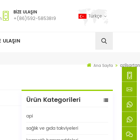
BIZE ULAŞIN
Türkçe
m
+(86)592-5853819
E ULAŞIN
azilsartan
Ana Sayfa
+
Ürün Kategorileri
(86)592
xie@chi
api
5853819
sinoway
+861366
sağlık ve gıda takviyeleri
+8618659