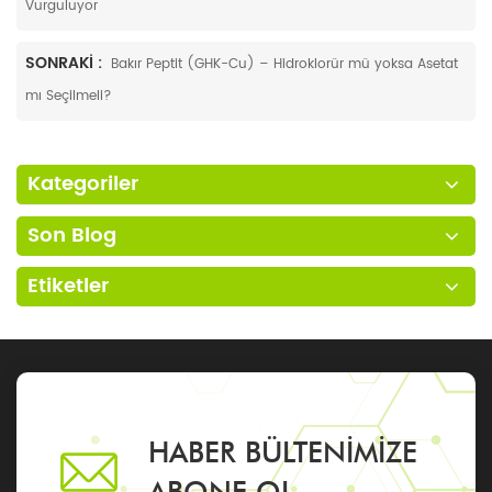
Vurguluyor
SONRAKI :
Bakır Peptit (GHK-Cu) – Hidroklorür mü yoksa Asetat
mı Seçilmeli?
Kategoriler
Son Blog
Etiketler
HABER BÜLTENIMIZE
ABONE OL