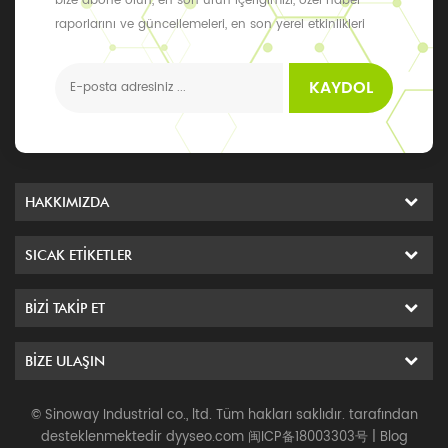
bize abone olun, en son ürün içeriğimizi, özel haber
raporlarını ve güncellemeleri, en son yerel etkinlikleri
alabilirsiniz
KAYDOL
HAKKIMIZDA
SICAK ETIKETLER
BIZI TAKIP ET
BIZE ULAŞIN
© Sinoway Industrial co., ltd. Tüm hakları saklıdır. tarafından
desteklenmektedir
dyyseo.com
闽ICP备18003303号
|
Blog