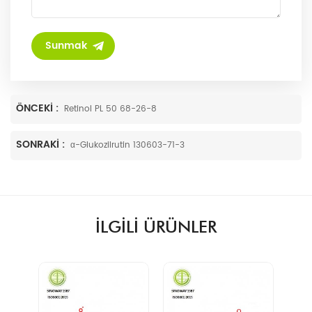
ÖNCEKI :
Retinol PL 50 68-26-8
SONRAKI :
α-Glukozilrutin 130603-71-3
ILGILI ÜRÜNLER