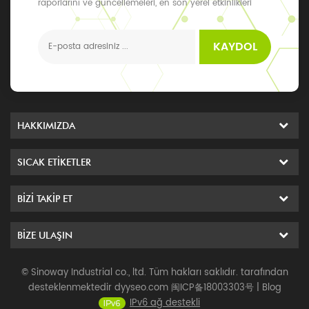
raporlarını ve güncellemeleri, en son yerel etkinlikleri
alabilirsiniz
KAYDOL
HAKKIMIZDA
SICAK ETIKETLER
BIZI TAKIP ET
BIZE ULAŞIN
© Sinoway Industrial co., ltd. Tüm hakları saklıdır. tarafından
desteklenmektedir
dyyseo.com
闽ICP备18003303号
|
Blog
IPv6 ağ destekli