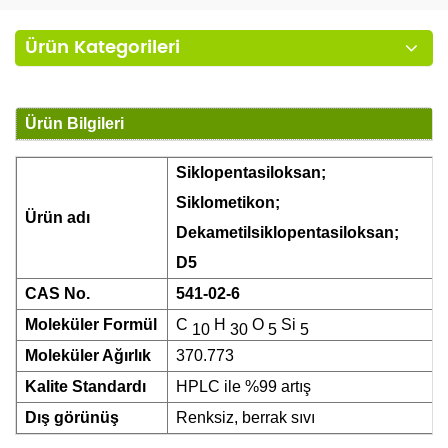
Ürün Kategorileri
Ürün Bilgileri
Siklopentasiloksan;
Siklometikon;
Ürün adı
Dekametilsiklopentasiloksan;
D5
CAS No.
541-02-6
Moleküler Formül
C
H
O
Si
10
30
5
5
Moleküler Ağırlık
370.773
Kalite Standardı
HPLC ile %99 artış
Dış görünüş
Renksiz, berrak sıvı