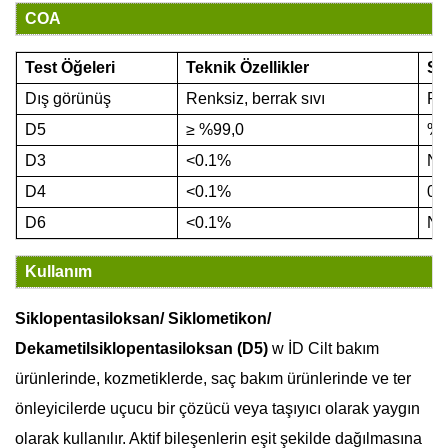
COA
Test Öğeleri
Teknik Özellikler
So
Dış görünüş
Renksiz, berrak sıvı
Ren
D5
≥
%99,0
%9
D3
<0.1%
N
D4
<0.1%
0.
D6
<0.1%
N
Kullanım
Siklopentasiloksan/ Siklometikon/
Dekametilsiklopentasiloksan (D5)
w
İD
Cilt bakım
ürünlerinde, kozmetiklerde, saç bakım ürünlerinde ve ter
önleyicilerde uçucu bir çözücü veya taşıyıcı olarak yaygın
olarak kullanılır. Aktif bileşenlerin eşit şekilde dağılmasına