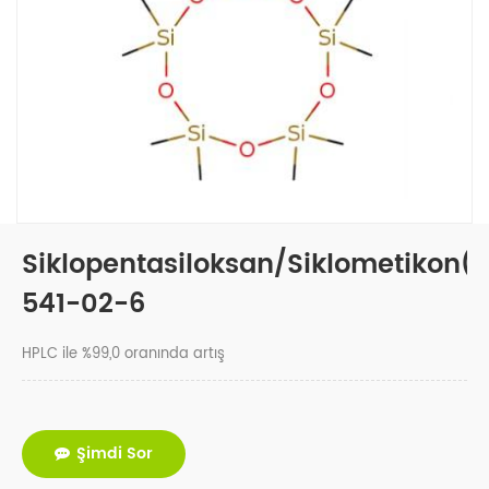
Siklopentasiloksan/Siklometikon(
541-02-6
HPLC ile %99,0 oranında artış
Şimdi Sor