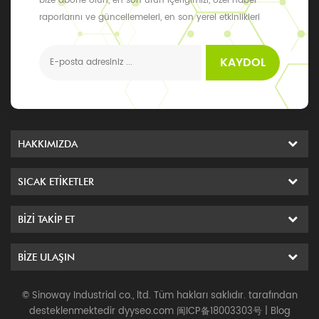
bize abone olun, en son ürün içeriğimizi, özel haber
raporlarını ve güncellemeleri, en son yerel etkinlikleri
alabilirsiniz
KAYDOL
HAKKIMIZDA
SICAK ETIKETLER
BIZI TAKIP ET
BIZE ULAŞIN
© Sinoway Industrial co., ltd. Tüm hakları saklıdır. tarafından
desteklenmektedir
dyyseo.com
闽ICP备18003303号
|
Blog