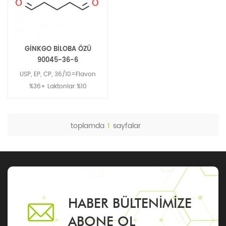
GİNKGO BİLOBA ÖZÜ
90045-36-6
USP, EP, CP, 36/10=Flavon
%36+ Laktonlar %10
toplamda
1
sayfalar
HABER BÜLTENIMIZE
ABONE OL