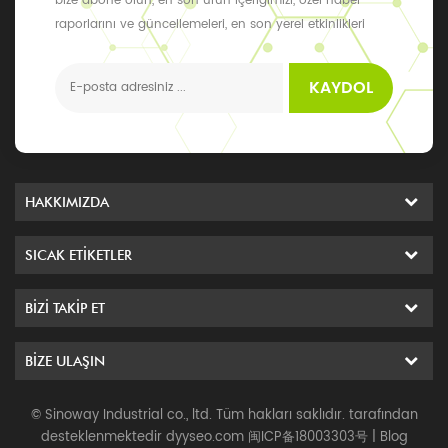
bize abone olun, en son ürün içeriğimizi, özel haber
raporlarını ve güncellemeleri, en son yerel etkinlikleri
alabilirsiniz
KAYDOL
HAKKIMIZDA
SICAK ETIKETLER
BIZI TAKIP ET
BIZE ULAŞIN
© Sinoway Industrial co., ltd. Tüm hakları saklıdır. tarafından
desteklenmektedir
dyyseo.com
闽ICP备18003303号
|
Blog