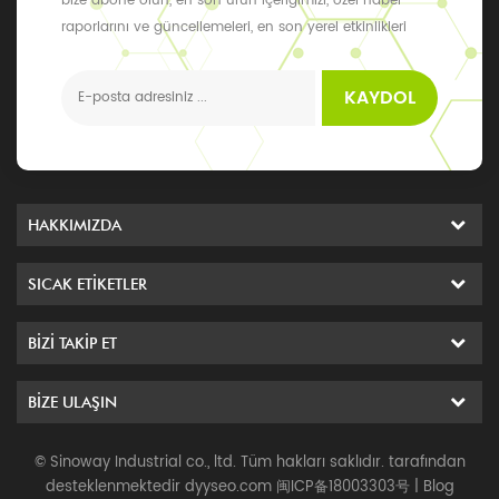
bize abone olun, en son ürün içeriğimizi, özel haber
raporlarını ve güncellemeleri, en son yerel etkinlikleri
alabilirsiniz
KAYDOL
HAKKIMIZDA
SICAK ETIKETLER
BIZI TAKIP ET
BIZE ULAŞIN
© Sinoway Industrial co., ltd. Tüm hakları saklıdır. tarafından
desteklenmektedir
dyyseo.com
闽ICP备18003303号
|
Blog