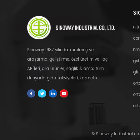
SI
nit
cor
nm
Sinoway 1987 yılında kurulmuş ve
araştırma, geliştirme, özel üretim ve ilaç
gsh
API'leri, ara ürünler, sağlık & amp; tüm
glu
dünyada gıda takviyeleri, kozmetik
ort
hammaddeleri, bitkisel özler, fdfs ve özel
ort
servis.
ort
© Sinoway Industrial co.