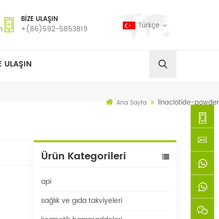
BIZE ULAŞIN
Türkçe
m
+(86)592-5853819
E ULAŞIN
linaclotide-powder
Ana Sayfa
+
Ürün Kategorileri
(86)592
xie@chi
api
5853819
sinoway
+861366
sağlık ve gıda takviyeleri
+8618659