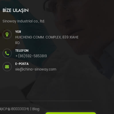
BIZE ULAŞIN
Sinoway Industrial co., ltd.
YER
HUICHENG COMM. COMPLEX, 839 XIAHE
RD.
TELEFON
+(86)592-5853819
E-POSTA
xie@china-sinoway.com
闽ICP备18003303号
|
Blog