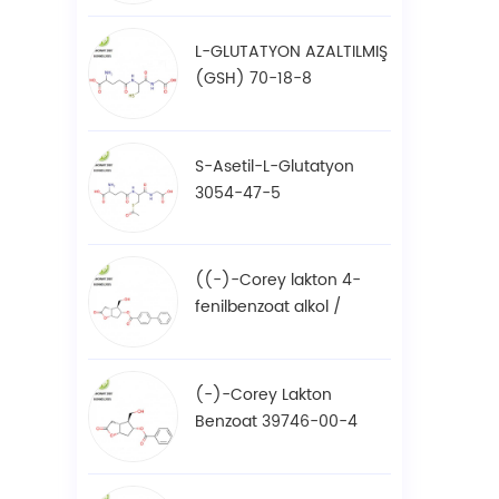
L-GLUTATYON AZALTILMIŞ
(GSH) 70-18-8
S-Asetil-L-Glutatyon
3054-47-5
((-)-Corey lakton 4-
fenilbenzoat alkol /
BPCOD 31752-99-5
(-)-Corey Lakton
Benzoat 39746-00-4