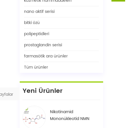
kozmetik hammaddeleri
nano aktif serisi
bitki özü
polipeptidleri
prostaglandin serisi
farmasötik ara ürünler
Tüm ürünler
Yeni Ürünler
ayfalar
Nikotinamid
Mononükleotid NMN
1094-61-7