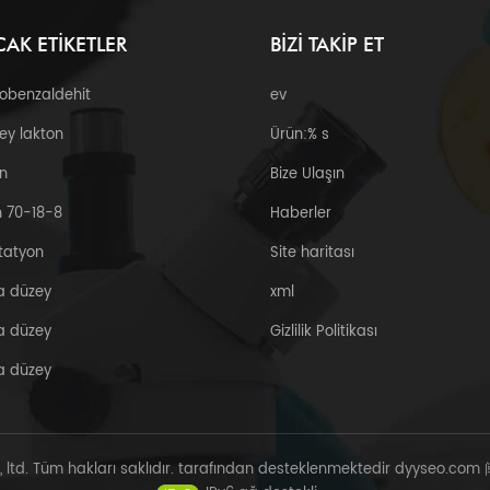
CAK ETIKETLER
BIZI TAKIP ET
robenzaldehit
ev
ey lakton
Ürün:% s
n
Bize Ulaşın
 70-18-8
Haberler
tatyon
Site haritası
a düzey
xml
a düzey
Gizlilik Politikası
a düzey
, ltd. Tüm hakları saklıdır. tarafından desteklenmektedir
dyyseo.com