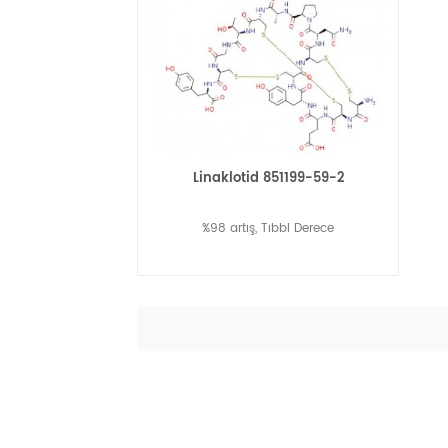
Linaklotid 851199-59-2
%98 artış, Tıbbi Derece
Daha Fazla Oku