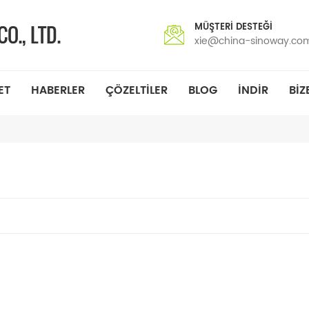
MÜŞTERI DESTEĞI
xie@china-sinoway.co
ET
HABERLER
ÇÖZELTILER
BLOG
INDIR
BIZ