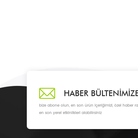
HABER BÜLTENIMIZ
bize abone olun, en son ürün içeriğimizi, özel haber ra
en son yerel etkinlikleri alabilirsiniz