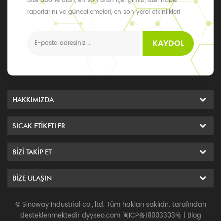
bize abone olun, en son ürün içeriğimizi, özel haber
raporlarını ve güncellemeleri, en son yerel etkinlikleri
alabilirsiniz
KAYDOL
HAKKIMIZDA
SICAK ETIKETLER
BIZI TAKIP ET
BIZE ULAŞIN
© Sinoway Industrial co., ltd. Tüm hakları saklıdır. tarafından
desteklenmektedir
dyyseo.com
闽ICP备18003303号
|
Blog