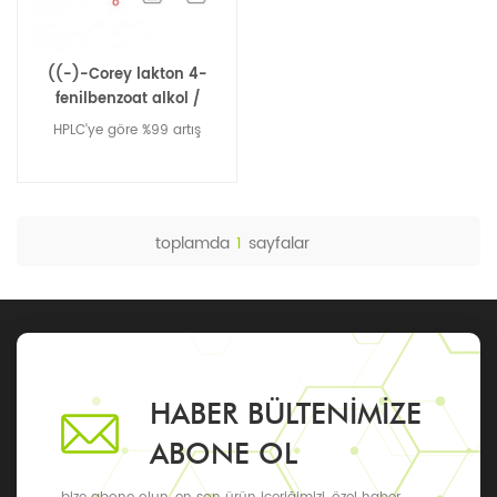
((-)-Corey lakton 4-
fenilbenzoat alkol /
BPCOD 31752-99-5
HPLC'ye göre %99 artış
toplamda
1
sayfalar
HABER BÜLTENIMIZE
ABONE OL