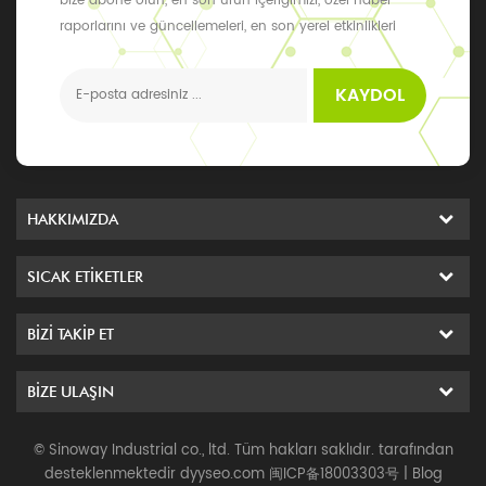
bize abone olun, en son ürün içeriğimizi, özel haber
raporlarını ve güncellemeleri, en son yerel etkinlikleri
alabilirsiniz
KAYDOL
HAKKIMIZDA
SICAK ETIKETLER
BIZI TAKIP ET
BIZE ULAŞIN
© Sinoway Industrial co., ltd. Tüm hakları saklıdır. tarafından
desteklenmektedir
dyyseo.com
闽ICP备18003303号
|
Blog