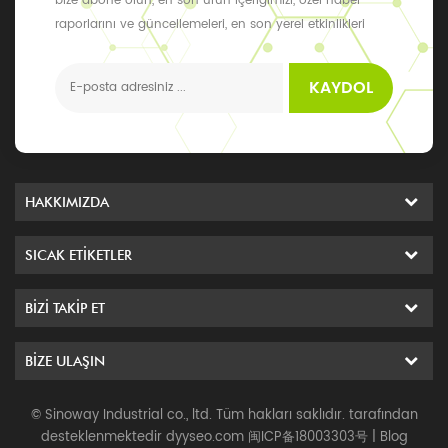
bize abone olun, en son ürün içeriğimizi, özel haber
raporlarını ve güncellemeleri, en son yerel etkinlikleri
alabilirsiniz
KAYDOL
HAKKIMIZDA
SICAK ETIKETLER
BIZI TAKIP ET
BIZE ULAŞIN
© Sinoway Industrial co., ltd. Tüm hakları saklıdır. tarafından
desteklenmektedir
dyyseo.com
闽ICP备18003303号
|
Blog