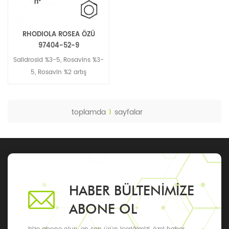
RHODIOLA ROSEA ÖZÜ
97404-52-9
Salidrosid %3-5, Rosavins %3-
5, Rosavin %2 artış
toplamda
1
sayfalar
HABER BÜLTENIMIZE
ABONE OL