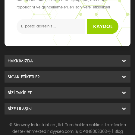
bize abone olun, en son ürün içeriğimizi, özel haber
raporlarını ve güncellemeleri, en son yerel etkinlikleri
alabilirsiniz
KAYDOL
HAKKIMIZDA
SICAK ETIKETLER
BIZI TAKIP ET
BIZE ULAŞIN
© Sinoway Industrial co., ltd. Tüm hakları saklıdır. tarafından
desteklenmektedir
dyyseo.com
闽ICP备18003303号
|
Blog