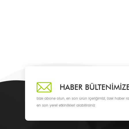
HABER BÜLTENIMIZ
bize abone olun, en son ürün içeriğimizi, özel haber ra
en son yerel etkinlikleri alabilirsiniz