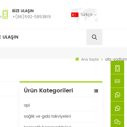
BIZE ULAŞIN
Türkçe
m
+(86)592-5853819
E ULAŞIN
ala-sodium
Ana Sayfa
+
Ürün Kategorileri
(86)592
xie@chi
api
5853819
sinoway
+861366
sağlık ve gıda takviyeleri
+8618659