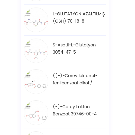
L-GLUTATYON AZALTILMIŞ
(GSH) 70-18-8
S-Asetil-L-Glutatyon
3054-47-5
((-)-Corey lakton 4-
fenilbenzoat alkol /
BPCOD 31752-99-5
(-)-Corey Lakton
Benzoat 39746-00-4