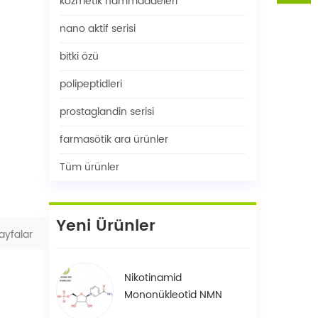
kozmetik hammaddeleri
nano aktif serisi
bitki özü
polipeptidleri
prostaglandin serisi
farmasötik ara ürünler
Tüm ürünler
Yeni Ürünler
ayfalar
Nikotinamid
Mononükleotid NMN
1094-61-7