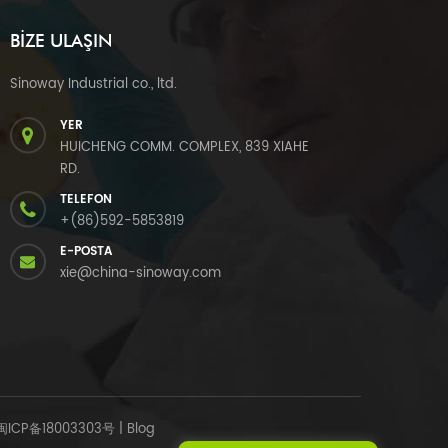
BIZE ULAŞIN
Sinoway Industrial co., ltd.
YER
HUICHENG COMM. COMPLEX, 839 XIAHE
RD.
TELEFON
+(86)592-5853819
E-POSTA
xie@china-sinoway.com
闽ICP备18003303号
|
Blog