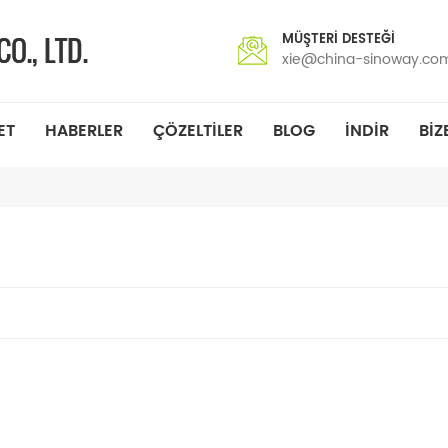
MÜŞTERI DESTEĞI
xie@china-sinoway.co
ET
HABERLER
ÇÖZELTILER
BLOG
INDIR
BIZ