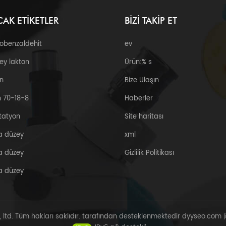
CAK ETIKETLER
BIZI TAKIP ET
robenzaldehit
ev
ey lakton
Ürün:% s
n
Bize Ulaşın
 70-18-8
Haberler
tatyon
Site haritası
a düzey
xml
a düzey
Gizlilik Politikası
a düzey
, ltd. Tüm hakları saklıdır. tarafından desteklenmektedir
dyyseo.com