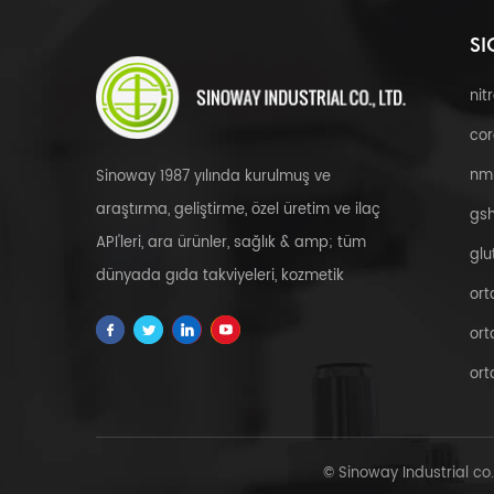
SI
nit
cor
nm
Sinoway 1987 yılında kurulmuş ve
araştırma, geliştirme, özel üretim ve ilaç
gsh
API'leri, ara ürünler, sağlık & amp; tüm
glu
dünyada gıda takviyeleri, kozmetik
ort
hammaddeleri, bitkisel özler, fdfs ve özel
ort
servis.
ort
© Sinoway Industrial co.