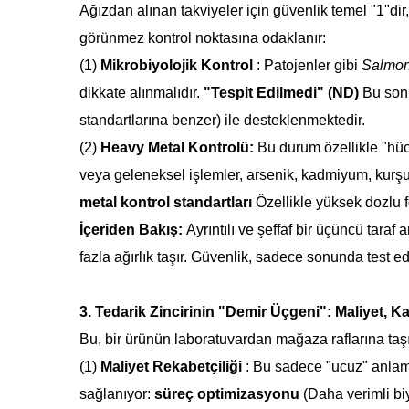
Ağızdan alınan takviyeler için güvenlik temel "1"dir, 
görünmez kontrol noktasına odaklanır:
(1)
Mikrobiyolojik Kontrol
:
Patojenler gibi
Salmon
dikkate alınmalıdır.
"Tespit Edilmedi" (ND)
Bu sonu
standartlarına benzer) ile desteklenmektedir.
(2)
Heavy Metal Kontrolü:
Bu durum özellikle "hücr
veya geleneksel işlemler, arsenik, kadmiyum, kurşun v
metal kontrol standartları
Özellikle yüksek dozlu fo
İçeriden Bakış:
Ayrıntılı ve şeffaf bir üçüncü tara
fazla ağırlık taşır. Güvenlik, sadece sonunda test e
3. Tedarik Zincirinin "Demir Üçgeni": Maliyet, Ka
Bu, bir ürünün laboratuvardan mağaza raflarına taşın
(1)
Maliyet Rekabetçiliği
:
Bu sadece "ucuz" anlamın
sağlanıyor:
süreç optimizasyonu
(Daha verimli bi