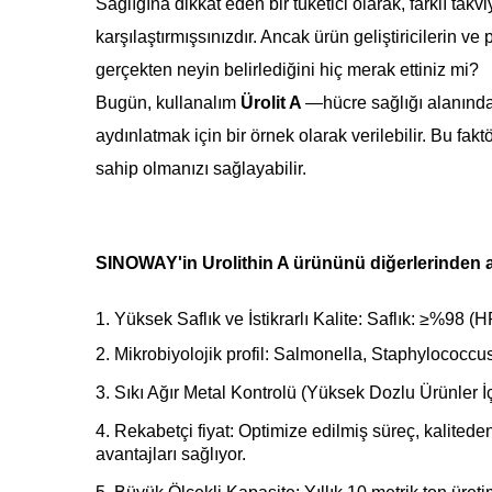
Sağlığına dikkat eden bir tüketici olarak, farklı takv
karşılaştırmışsınızdır. Ancak ürün geliştiricilerin v
gerçekten neyin belirlediğini hiç merak ettiniz mi?
Bugün, kullanalım
Ürolit A
—hücre sağlığı alanında 
aydınlatmak için bir örnek olarak verilebilir. Bu fa
sahip olmanızı sağlayabilir.
SINOWAY'in Urolithin A ürününü diğerlerinden a
1. Yüksek Saflık ve İstikrarlı Kalite: Saflık: ≥%98 
2. Mikrobiyolojik profil: Salmonella, Staphylococcu
3. Sıkı Ağır Metal Kontrolü (Yüksek Dozlu Ürünler İ
4. Rekabetçi fiyat:
Optimize edilmiş süreç, kalitede
avantajları sağlıyor.