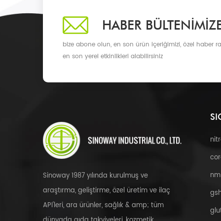
HABER BÜLTENIMIZ
bize abone olun, en son ürün içeriğimizi, özel haber ra
en son yerel etkinlikleri alabilirsiniz
SI
nit
cor
nm
Sinoway 1987 yılında kurulmuş ve
araştırma, geliştirme, özel üretim ve ilaç
gsh
API'leri, ara ürünler, sağlık & amp; tüm
glu
dünyada gıda takviyeleri, kozmetik