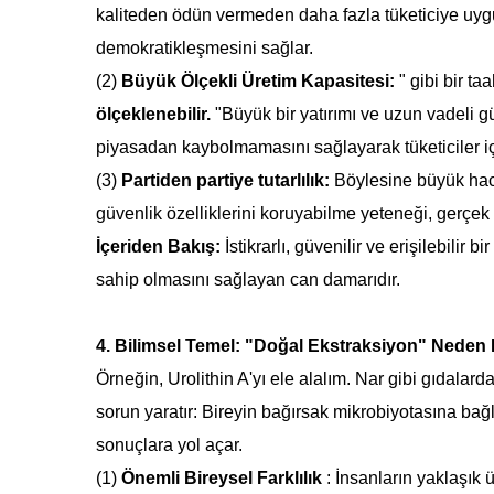
kaliteden ödün vermeden daha fazla tüketiciye uygun
demokratikleşmesini sağlar.
(2)
Büyük Ölçekli Üretim Kapasitesi:
" gibi bir ta
ölçeklenebilir.
"Büyük bir yatırımı ve uzun vadeli g
piyasadan kaybolmamasını sağlayarak tüketiciler için
(3)
Partiden partiye tutarlılık:
Böylesine büyük hacim
güvenlik özelliklerini koruyabilme yeteneği, gerçek b
İçeriden Bakış:
İstikrarlı, güvenilir ve erişilebilir 
sahip olmasını sağlayan can damarıdır.
4. Bilimsel Temel: "Doğal Ekstraksiyon" Neden
Örneğin, Urolithin A'yı ele alalım. Nar gibi gıdalar
sorun yaratır: Bireyin bağırsak mikrobiyotasına ba
sonuçlara yol açar.
(1)
Önemli Bireysel Farklılık
:
İnsanların yaklaşık ü