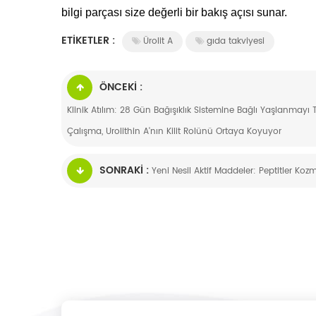
bilgi parçası size değerli bir bakış açısı sunar.
ETIKETLER :
Ürolit A
gıda takviyesi
ÖNCEKI :
Klinik Atılım: 28 Gün Bağışıklık Sistemine Bağlı Yaşlanmayı
Çalışma, Urolithin A'nın Kilit Rolünü Ortaya Koyuyor
SONRAKI :
Yeni Nesil Aktif Maddeler: Peptitler Koz