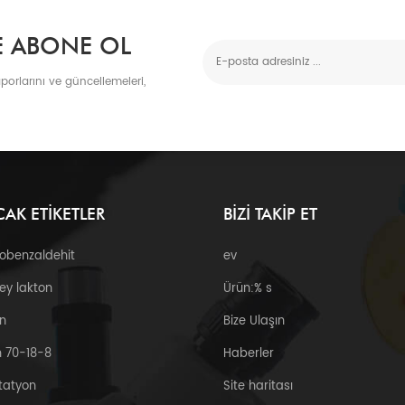
E ABONE OL
porlarını ve güncellemeleri,
CAK ETIKETLER
BIZI TAKIP ET
robenzaldehit
ev
ey lakton
Ürün:% s
n
Bize Ulaşın
 70-18-8
Haberler
tatyon
Site haritası