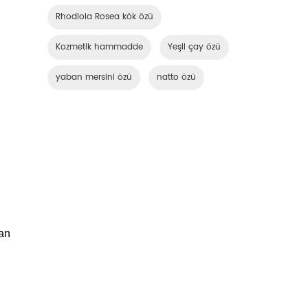
Rhodiola Rosea kök özü
Kozmetik hammadde
Yeşil çay özü
yaban mersini özü
natto özü
dan