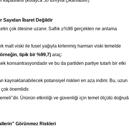
 kapasitesi (kolayca 50 ton/yıla çıkarılabilir)
r Sayıdan İbaret Değildir
iketin çok ötesine uzanır. Saflık ≥%98 gerçekten ne anlama
ek malt viski ile fusel yağıyla kirlenmiş harman viski temelde
örneğin, tipik bir %99,7)
araç:
k konsantrasyondadır ve bu da partiden partiye tutarlı bir etki
n kaynaklanabilecek potansiyel riskleri en aza indirir. Bu, uzun
n çok önemlidir.
emeli"dir. Ürünün etkinliği ve güvenliği için temel ölçütü doğru
allerin" Görünmez Riskleri