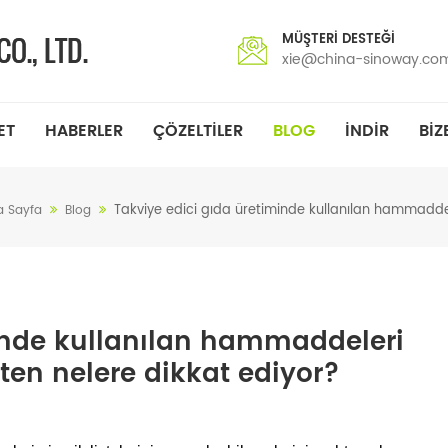
MÜŞTERI DESTEĞI
xie@china-sinoway.co
ET
HABERLER
ÇÖZELTILER
BLOG
INDIR
BIZ
Takviye edici gıda üretiminde kullanılan hammadde
a Sayfa
Blog
inde kullanılan hammaddeleri
en nelere dikkat ediyor?