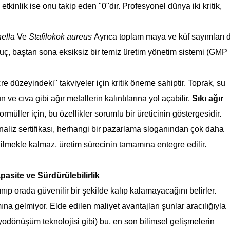
etkinlik ise onu takip eden "0"dır. Profesyonel dünya iki kritik,
ella
Ve
Stafilokok aureus
Ayrıca toplam maya ve küf sayımları 
ç, baştan sona eksiksiz bir temiz üretim yönetim sistemi (GMP
e düzeyindeki" takviyeler için kritik öneme sahiptir. Toprak, su
e cıva gibi ağır metallerin kalıntılarına yol açabilir.
Sıkı ağır
rmüller için, bu özellikler sorumlu bir üreticinin göstergesidir.
f analiz sertifikası, herhangi bir pazarlama sloganından çok daha
dilmekle kalmaz, üretim sürecinin tamamına entegre edilir.
pasite ve Sürdürülebilirlik
ıp orada güvenilir bir şekilde kalıp kalamayacağını belirler.
a gelmiyor. Elde edilen maliyet avantajları şunlar aracılığıyla
yodönüşüm teknolojisi gibi) bu, en son bilimsel gelişmelerin