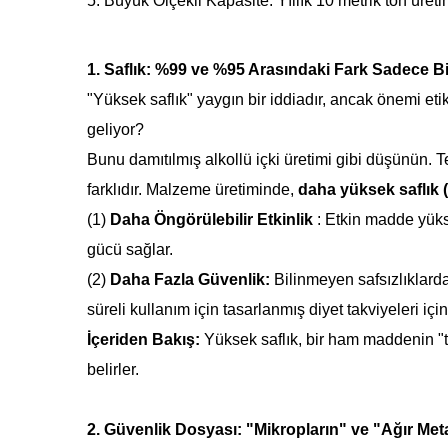
5. Büyük Ölçekli Kapasite: Yıllık 10 metrik ton üretim
1. Saflık: %99 ve %95 Arasındaki Fark Sadece Bi
"Yüksek saflık" yaygın bir iddiadır, ancak önemi et
geliyor?
Bunu damıtılmış alkollü içki üretimi gibi düşünün. T
farklıdır. Malzeme üretiminde,
daha yüksek saflık (
(1)
Daha Öngörülebilir Etkinlik
:
Etkin madde yükse
gücü sağlar.
(2)
Daha Fazla Güvenlik:
Bilinmeyen safsızlıklarda
süreli kullanım için tasarlanmış diyet takviyeleri içi
İçeriden Bakış:
Yüksek saflık, bir ham maddenin "t
belirler.
2. Güvenlik Dosyası: "Mikropların" ve "Ağır Met