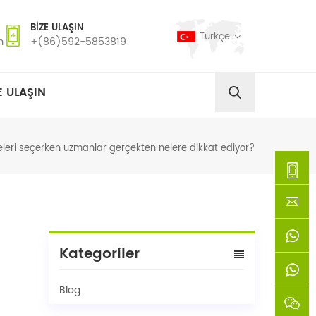
BIZE ULAŞIN
Türkçe
m
+(86)592-5853819
E ULAŞIN
leri seçerken uzmanlar gerçekten nelere dikkat ediyor?
+
(86)592
xie@chi
Kategoriler
5853819
sinoway
+861366
Blog
+8618659