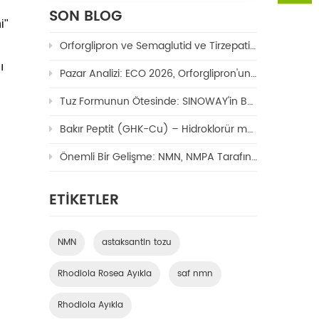
SON BLOG
i"
Orforglipron ve Semaglutid ve Tirzepatid: 2026'nın En Kapsamlı Kilo Verme İlacı Karşılaştırması
ı
Pazar Analizi: ECO 2026, Orforglipron'un 100 Milyar Dolarlık Oral GLP-1 Pazarını Yeniden Şekillendirme Potansiyelini Vurguluyor
Tuz Formunun Ötesinde: SINOWAY'in Bakır TriPeptid-1'i (Bakır Peptit/GHK-Cu) Yeni Nesil Formülasyonları Nasıl Mümkün Kılıyor?
Bakır Peptit (GHK-Cu) – Hidroklorür mü yoksa Asetat mı Seçilmeli?
Önemli Bir Gelişme: NMN, NMPA Tarafından Resmen Yeni Bir Kozmetik Bileşeni Olarak Onaylandı
ETIKETLER
NMN
astaksantin tozu
Rhodiola Rosea Ayıkla
saf nmn
Rhodiola Ayıkla