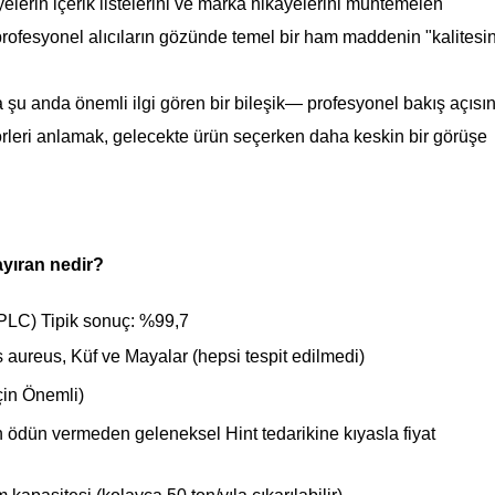
iyelerin içerik listelerini ve marka hikayelerini muhtemelen
e profesyonel alıcıların gözünde temel bir ham maddenin "kalitesin
şu anda önemli ilgi gören bir bileşik— profesyonel bakış açısın
ktörleri anlamak, gelecekte ürün seçerken daha keskin bir görüşe
yıran nedir?
(HPLC) Tipik sonuç: %99,7
s aureus, Küf ve Mayalar (hepsi tespit edilmedi)
çin Önemli)
n ödün vermeden geleneksel Hint tedarikine kıyasla fiyat