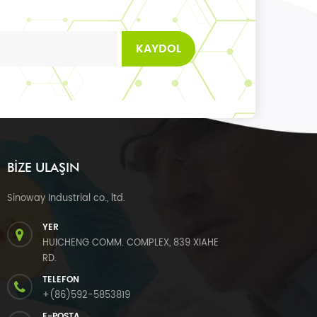
KAYDOL
BIZE ULAŞIN
Sinoway Industrial co., ltd.
YER
HUICHENG COMM. COMPLEX, 839 XIAHE
RD.
TELEFON
+(86)592-5853819
E-POSTA