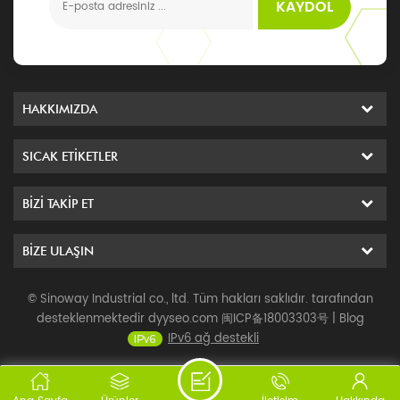
KAYDOL
HAKKIMIZDA
SICAK ETIKETLER
BIZI TAKIP ET
BIZE ULAŞIN
© Sinoway Industrial co., ltd. Tüm hakları saklıdır. tarafından
desteklenmektedir
dyyseo.com
闽ICP备18003303号
|
Blog
IPv6 ağ destekli