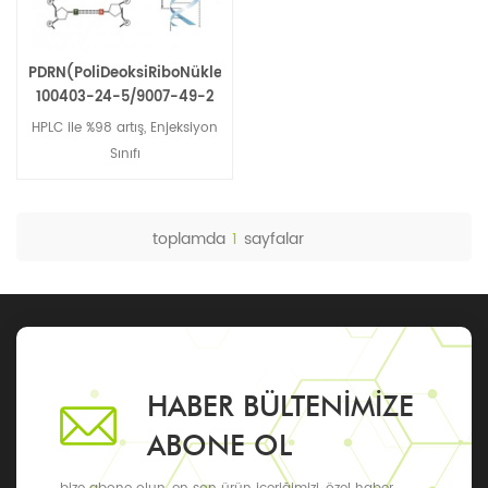
PDRN(PoliDeoksiRiboNükleotid)
100403-24-5/9007-49-2
HPLC ile %98 artış, Enjeksiyon
Sınıfı
toplamda
1
sayfalar
HABER BÜLTENIMIZE
ABONE OL