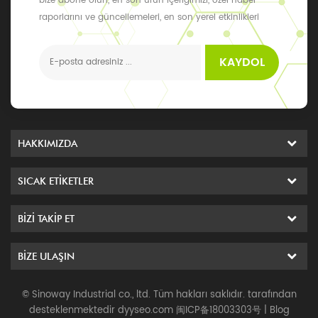
bize abone olun, en son ürün içeriğimizi, özel haber
raporlarını ve güncellemeleri, en son yerel etkinlikleri
alabilirsiniz
KAYDOL
HAKKIMIZDA
SICAK ETIKETLER
BIZI TAKIP ET
BIZE ULAŞIN
© Sinoway Industrial co., ltd. Tüm hakları saklıdır. tarafından
desteklenmektedir
dyyseo.com
闽ICP备18003303号
|
Blog