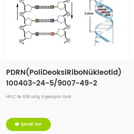
PDRN(PoliDeoksiRiboNükleotid)
100403-24-5/9007-49-2
HPLC ile %98 artış, Enjeksiyon Sınıfı
Şimdi Sor