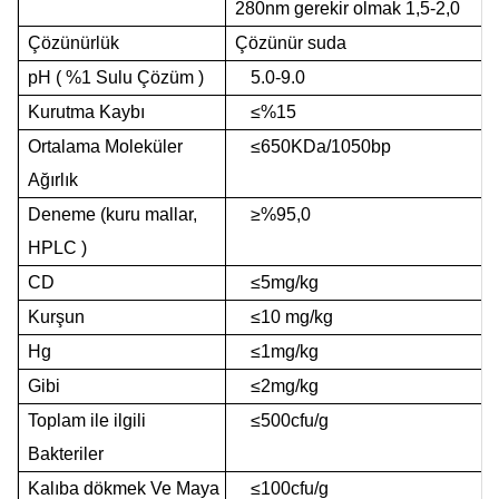
280nm
gerekir
olmak
1,5-2,0
Çözünürlük
Çözünür
suda
pH
(
%1
Sulu
Çözüm
)
5.0-9.0
Kurutma Kaybı
≤%15
Ortalama
Moleküler
≤650KDa/1050bp
Ağırlık
Deneme
(kuru
mallar,
≥%95,0
HPLC
)
CD
≤5mg/kg
Kurşun
≤10 mg/kg
Hg
≤1mg/kg
Gibi
≤2mg/kg
Toplam
ile ilgili
≤500cfu/g
Bakteriler
Kalıba dökmek
Ve
Maya
≤100cfu/g