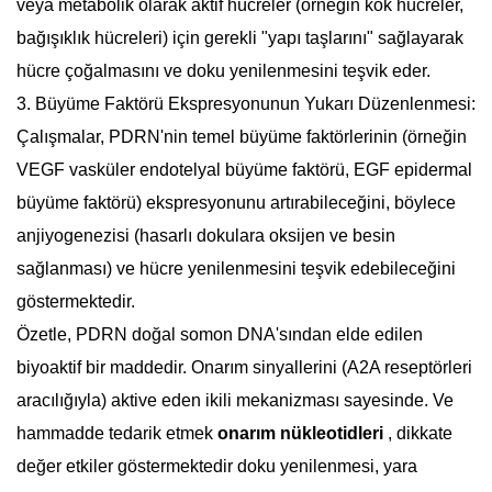
veya metabolik olarak aktif hücreler (örneğin kök hücreler,
bağışıklık hücreleri) için gerekli "yapı taşlarını" sağlayarak
hücre çoğalmasını ve doku yenilenmesini teşvik eder.
3.
Büyüme Faktörü Ekspresyonunun Yukarı Düzenlenmesi:
Çalışmalar, PDRN'nin temel büyüme faktörlerinin (örneğin
VEGF vasküler endotelyal büyüme faktörü, EGF epidermal
büyüme faktörü) ekspresyonunu artırabileceğini, böylece
anjiyogenezisi (hasarlı dokulara oksijen ve besin
sağlanması) ve hücre yenilenmesini teşvik edebileceğini
göstermektedir.
Özetle, PDRN doğal somon DNA'sından elde edilen
biyoaktif bir maddedir. Onarım sinyallerini (A2A reseptörleri
aracılığıyla) aktive eden ikili mekanizması sayesinde.
Ve
hammadde tedarik etmek
onarım nükleotidleri
, dikkate
değer etkiler göstermektedir
doku yenilenmesi, yara