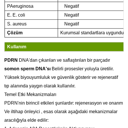
PAeruginosa
Negatif
E.
E. coli
Negatif
S.
aureus
Negatif
Çözüm
Kurumsal standartlara uygundur
Kullanım
PDRN
DNA'dan çıkarılan ve saflaştırılan bir parçadır
somon sperm DNA'sı
Belirli prosesler yoluyla üretilir.
Yüksek biyouyumluluk ve güvenlik gösterir ve rejeneratif
tıp alanında yaygın olarak kullanılır.
Temel Etki Mekanizmaları
PDRN'nin birincil etkileri şunlardır:
rejenerasyon ve onarım
Ve
iltihap önleyici
, esas olarak aşağıdaki mekanizmalar
aracılığıyla elde edilir: