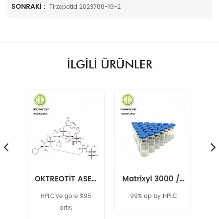
SONRAKI :
Tirzepatid 2023788-19-2
ILGILI ÜRÜNLER
Liraglutide 204656-20-2
OKTREOTİT ASETAT 83150-76-9
Matrixyl 3000 / Pal-GHK/ Palmitoyl Tripeptide-1
adı
HPLC'ye göre %95
99% up by HPLC
H
H-
artış