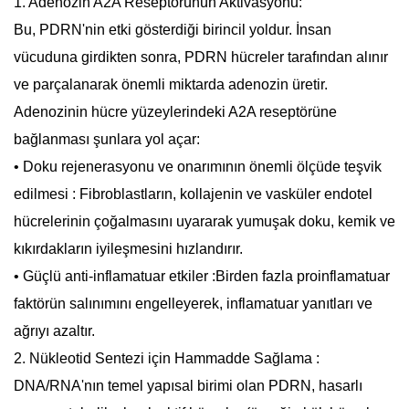
1.
Adenozin A2A Reseptörünün Aktivasyonu:
Bu, PDRN'nin etki gösterdiği birincil yoldur. İnsan
vücuduna girdikten sonra, PDRN hücreler tarafından alınır
ve parçalanarak önemli miktarda adenozin üretir.
Adenozinin hücre yüzeylerindeki A2A reseptörüne
bağlanması şunlara yol açar:
•
Doku rejenerasyonu ve onarımının önemli ölçüde teşvik
edilmesi
: Fibroblastların, kollajenin ve vasküler endotel
hücrelerinin çoğalmasını uyararak yumuşak doku, kemik ve
kıkırdakların iyileşmesini hızlandırır.
•
Güçlü anti-inflamatuar etkiler
:Birden fazla proinflamatuar
faktörün salınımını engelleyerek, inflamatuar yanıtları ve
ağrıyı azaltır.
2.
Nükleotid Sentezi için Hammadde Sağlama
:
DNA/RNA'nın temel yapısal birimi olan PDRN, hasarlı