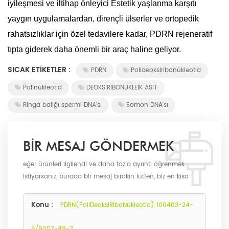
iyileşmesi ve
iltihap önleyici
Estetik yaşlanma karşıtı
yaygın uygulamalardan, dirençli ülserler ve ortopedik
rahatsızlıklar için özel tedavilere kadar, PDRN rejeneratif
tıpta giderek daha önemli bir araç haline geliyor.
SICAK ETIKETLER :
PDRN
Polideoksiribonükleotid
Polinükleotid
DEOKSİRİBONUKLEİK ASİT
Ringa balığı spermi DNA'sı
Somon DNA'sı
BIR MESAJ GÖNDERMEK
eğer ürünleri ilgilendi ve daha fazla ayrıntı öğrenmek
istiyorsanız, burada bir mesaj bırakın lütfen, biz en kısa
sürede biz olarak size cevap verecektir.
Konu :
PDRN(PoliDeoksiRiboNükleotid) 100403-24-
5/9007-49-2