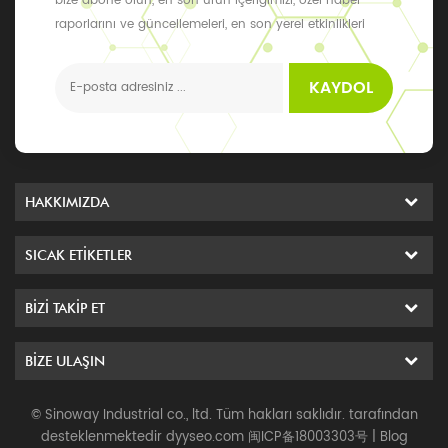
bize abone olun, en son ürün içeriğimizi, özel haber
raporlarını ve güncellemeleri, en son yerel etkinlikleri
alabilirsiniz
KAYDOL
HAKKIMIZDA
SICAK ETIKETLER
BIZI TAKIP ET
BIZE ULAŞIN
© Sinoway Industrial co., ltd. Tüm hakları saklıdır. tarafından
desteklenmektedir
dyyseo.com
闽ICP备18003303号
|
Blog