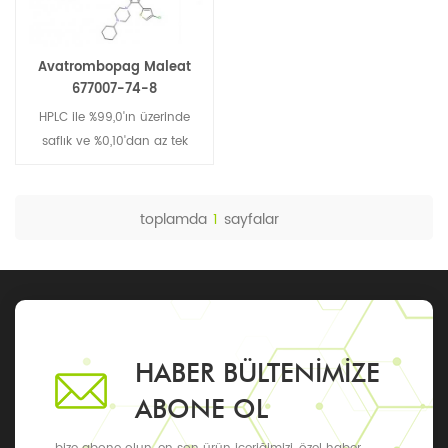
Avatrombopag Maleat
677007-74-8
HPLC ile %99,0'ın üzerinde
saflık ve %0,10'dan az tek
safsızlık oranı, GMP, DMF/DML
toplamda
1
sayfalar
HABER BÜLTENIMIZE
ABONE OL