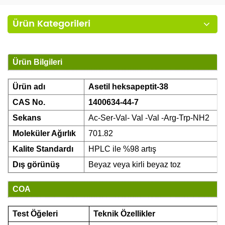
Ürün Kategorileri
Ürün Bilgileri
Ürün adı
Asetil heksapeptit-38
CAS No.
1400634-44-7
Sekans
Ac-Ser-Val- Val -Val -Arg-Trp-NH2
Moleküler Ağırlık
701.82
Kalite Standardı
HPLC ile %98 artış
Dış görünüş
Beyaz veya kirli beyaz toz
COA
Test Öğeleri
Teknik Özellikler