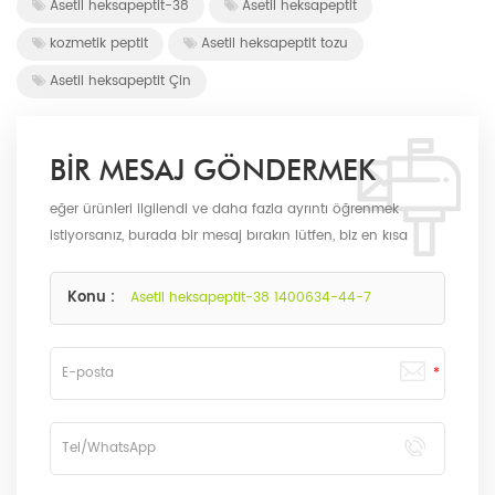
Asetil heksapeptit-38
Asetil heksapeptit
kozmetik peptit
Asetil heksapeptit tozu
Asetil heksapeptit Çin
BIR MESAJ GÖNDERMEK
eğer ürünleri ilgilendi ve daha fazla ayrıntı öğrenmek
istiyorsanız, burada bir mesaj bırakın lütfen, biz en kısa
sürede biz olarak size cevap verecektir.
Konu :
Asetil heksapeptit-38 1400634-44-7