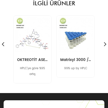
ILGILI ÜRÜNLER
Liraglutide 204656-20-2
OKTREOTİT ASETAT 83150-76-9
Matrixyl 3000 / Pal-GHK/ Palmitoyl Tripeptide-1
adı
HPLC'ye göre %95
99% up by HPLC
H
H-
artış
Y-
R-
R-
ly-
n6-