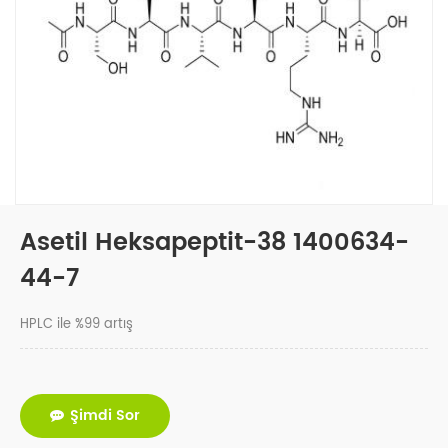
Asetil Heksapeptit-38 1400634-
44-7
HPLC ile %99 artış
Şimdi Sor