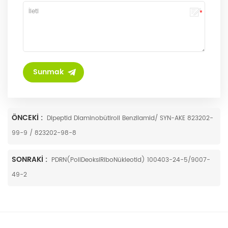
ÖNCEKI :
Dipeptid Diaminobütiroil Benzilamid/ SYN-AKE 823202-
99-9 / 823202-98-8
SONRAKI :
PDRN(PoliDeoksiRiboNükleotid) 100403-24-5/9007-
49-2