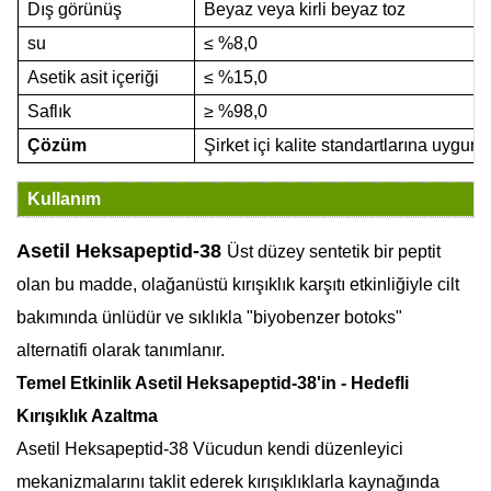
Dış görünüş
Beyaz veya kirli beyaz toz
su
≤
%8,0
Asetik asit içeriği
≤
%15,0
Saflık
≥
%98,0
Çözüm
Şirket içi kalite standartlarına uygund
Kullanım
Asetil Heksapeptid-38
Üst düzey sentetik bir peptit
olan bu madde, olağanüstü kırışıklık karşıtı etkinliğiyle cilt
bakımında ünlüdür ve sıklıkla "biyobenzer botoks"
alternatifi olarak tanımlanır.
Temel Etkinlik
Asetil Heksapeptid-38'in
- Hedefli
Kırışıklık Azaltma
Asetil Heksapeptid-38
Vücudun kendi düzenleyici
mekanizmalarını taklit ederek kırışıklıklarla kaynağında