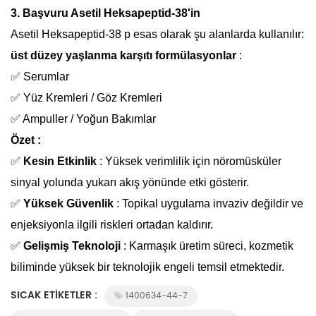
3. Başvuru
Asetil Heksapeptid-38'in
Asetil Heksapeptid-38 p
esas olarak şu alanlarda kullanılır:
üst düzey yaşlanma karşıtı formülasyonlar
:
✅
Serumlar
✅
Yüz Kremleri / Göz Kremleri
✅
Ampuller / Yoğun Bakımlar
Özet
:
✅
Kesin Etkinlik
:
Yüksek verimlilik için nöromüsküler
sinyal yolunda yukarı akış yönünde etki gösterir.
✅
Yüksek Güvenlik
:
Topikal uygulama invaziv değildir ve
enjeksiyonla ilgili riskleri ortadan kaldırır.
✅
Gelişmiş Teknoloji
:
Karmaşık üretim süreci, kozmetik
biliminde yüksek bir teknolojik engeli temsil etmektedir.
SICAK ETIKETLER :
1400634-44-7