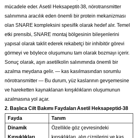
mücadele eder.
Asetil Heksapeptit-38, nörotransmitter
salınımına aracılık eden önemli bir protein mekanizması
olan SNARE kompleksini spesifik olarak hedef alır. Temel
etki prensibi, SNARE montaj bölgesinin bileşenlerini
yapısal olarak taklit ederek rekabetçi bir inhibitör görevi
görmeyi ve böylece oluşumunu tam olarak bozmayı içerir.
Sonuç olarak, aşırı asetilkolin salınımında önemli bir
azalma meydana gelir.
—
kas kasılmasından sorumlu
nörotransmitter
—
Bu durum, yüz kaslarının gevşemesine
ve hareketten kaynaklanan kırışıklıkların oluşumunun
azalmasına yol açar.
2.
Başlıca Cilt Bakımı Faydaları
Asetil Heksapeptid-38
Fayda
Tanım
Dinamik
Özellikle göz çevresindeki
Kırışıklıkları
kırışıklıkları, alın çizgilerini ve kaş