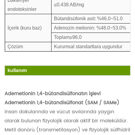
Bakteriyel
≤0.438 AB/mg
endotoksinler
Bütandisüfonik asit: %46.0~51.0
İçerik (kuru baz)
Adenozin metionin: %48.0~53.0%
Toplam≥96.0
Çözüm
Kurumsal standartlara uygundur
kullanım
Ademetionin 1,4-bütandisülfonatın İşlevi
Ademetionin 1,4-bütandisülfonat (SAM / SAMe)
insan dokularında ve vücut sıvılarında yaygın
olarak bulunan fizyolojik olarak aktif bir moleküldür.
Metil donörü (transmetilasyon) ve fizyolojik sülfhidril