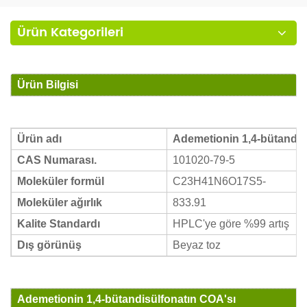
Ürün Kategorileri
Ürün Bilgisi
Ürün adı
Ademetionin 1,4-bütandis
CAS Numarası.
101020-79-5
Moleküler formül
C23H41N6O17S5-
Moleküler ağırlık
833.91
Kalite Standardı
HPLC'ye göre %99 artış
Dış görünüş
Beyaz toz
Ademetionin 1,4-bütandisülfonatın COA'sı