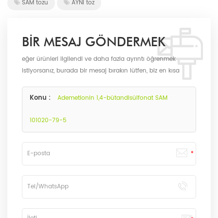
SAM tozu
AYNI toz
BIR MESAJ GÖNDERMEK
eğer ürünleri ilgilendi ve daha fazla ayrıntı öğrenmek
istiyorsanız, burada bir mesaj bırakın lütfen, biz en kısa
sürede biz olarak size cevap verecektir.
Konu :
Ademetionin 1,4-bütandisülfonat SAM
101020-79-5