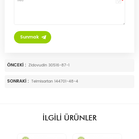
ÖNCEKI :
Zidovudin 30516-87-1
SONRAKI :
Telmisartan 144701-48-4
ILGILI ÜRÜNLER