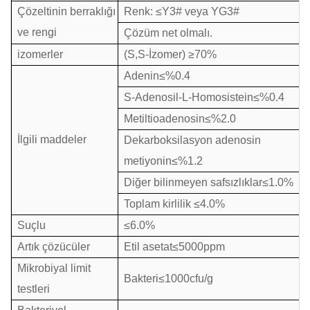
Çözeltinin berraklığı
Renk: ≤Y3# veya YG3#
ve rengi
Çözüm net olmalı.
izomerler
(S,S-İzomer) ≥70%
Adenin≤%0.4
S-Adenosil-L-Homosistein≤%0.4
Metiltioadenosin≤%2.0
İlgili maddeler
Dekarboksilasyon adenosin
metiyonin≤%1.2
Diğer bilinmeyen safsızlıklar≤1.0%
Toplam kirlilik ≤4.0%
Suçlu
≤6.0%
Artık çözücüler
Etil asetat≤5000ppm
Mikrobiyal limit
Bakteri≤1000cfu/g
testleri