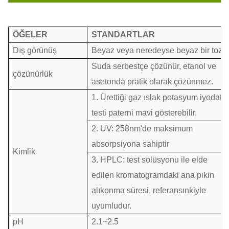
ÖĞELER
STANDARTLAR
Dış görünüş
Beyaz veya neredeyse beyaz bir toz
Suda serbestçe çözünür, etanol ve
çözünürlük
asetonda pratik olarak çözünmez.
1. Ürettiği gaz ıslak potasyum iyodat
testi paterni mavi gösterebilir.
2. UV: 258nm'de maksimum
absorpsiyona sahiptir
Kimlik
3. HPLC: test solüsyonu ile elde
edilen kromatogramdaki ana pikin
alıkonma süresi, referansınkiyle
uyumludur.
pH
2.1~2.5