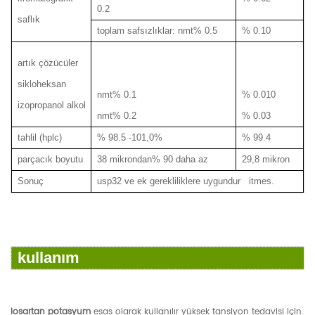
0.2
saflık
toplam safsızlıklar: nmt% 0.5
% 0.10
artık çözücüler
sikloheksan
nmt% 0.1
% 0.010
izopropanol alkol
nmt% 0.2
% 0.03
tahlil (hplc)
% 98.5 -101,0%
% 99.4
parçacık boyutu
38 mikrondan% 90 daha az
29,8 mikron
Sonuç
usp32 ve ek gerekliliklere uygundur itmes.
kullanım
losartan potasyum
esas olarak kullanılır yüksek tansiyon tedavisi için.