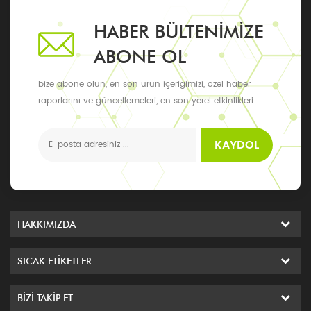
HABER BÜLTENIMIZE
ABONE OL
bize abone olun, en son ürün içeriğimizi, özel haber
raporlarını ve güncellemeleri, en son yerel etkinlikleri
alabilirsiniz
KAYDOL
HAKKIMIZDA
SICAK ETIKETLER
BIZI TAKIP ET