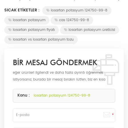
SICAK ETIKETLER :
losartan potasyum 124750-99-8
losartan potasyum
cas 124750-99-8
losartan potasyum fiyatı
losartan potasyum üreticisi
losartan vs losartan potasyum tozu
BIR MESAJ GÖNDERMEK
eğer ürünleri ilgilendi ve daha fazla ayrıntı öğrenmek
istiyorsanız, burada bir mesaj bırakın lütfen, biz en kısa
sürede biz olarak size cevap verecektir.
Konu :
losartan potasyum 124750-99-8