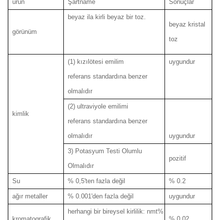
ürün
Şartname
Sonuçlar
beyaz ila kirli beyaz bir toz.
beyaz kristal
görünüm
toz
(1) kızılötesi emilim
uygundur
referans standardına benzer
olmalıdır
(2) ultraviyole emilimi
kimlik
referans standardına benzer
olmalıdır
uygundur
3) Potasyum Testi Olumlu
pozitif
Olmalıdır
Su
% 0,5'ten fazla değil
% 0.2
ağır metaller
% 0.001'den fazla değil
uygundur
herhangi bir bireysel kirlilik: nmt%
kromatografik
% 0.02