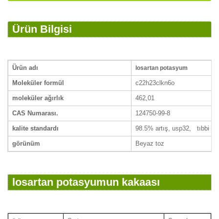
Ürün Bilgisi
Ürün adı
losartan potasyum
Moleküler formül
c22h23clkn6o
moleküler ağırlık
462,01
CAS Numarası.
124750-99-8
kalite standardı
98.5% artış, usp32, tıbbi no
görünüm
Beyaz toz
losartan potasyumun kakaası