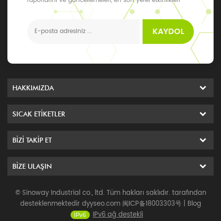
raporlarını ve güncellemeleri, en son yerel etkinlikleri
alabilirsiniz
KAYDOL
HAKKIMIZDA
SICAK ETIKETLER
BIZI TAKIP ET
BIZE ULAŞIN
© Sinoway Industrial co., ltd. Tüm hakları saklıdır. tarafından
desteklenmektedir
dyyseo.com
闽ICP备18003303号
|
Blog
IPv6 ağ destekli