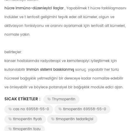
hücre immüno-düzenleyici ilaçlar
, Yapabilmek t hücre farklılaşmasını
indükler ve t lenfosit gelişimini teşvik eder alt kümeler, olgun ve
aktivasyon fonksiyonu ve oranını ayarlamak için lenfosit alt kümeleri,
normale yakın.
belirteçler:
kanser hastalarında radyoterapi ve kemoterapiyi iyileştirmek için
kullanılabilir
immün sistemi baskılanmış
sonuç. yapabilir her türlü
hücresel bağışıklık yetmezliğini bir dereceye kadar normalize edebilir
ve önleyebilir ve böylece potansiyel bir bağışıklık modüle edici ajan.
SICAK ETIKETLER :
Thymopentin
cas no 69558-55-0
timopentin 69558-55-0
timopentin fiyatı
timopentin tedarikçisi
timopentin tozu