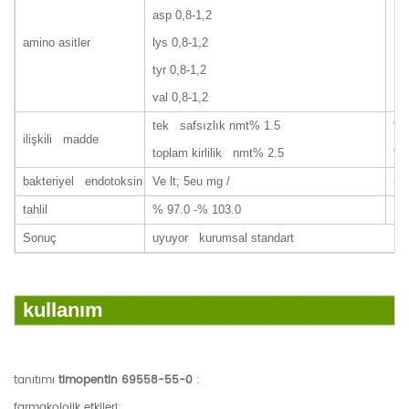
asp
0,8-1,2
amino asitler
lys
0,8-1,2
tyr
0,8-1,2
val
0,8-1,2
tek safsızlık nmt% 1.5
% 
ilişkili madde
toplam kirlilik nmt% 2.5
% 
bakteriyel endotoksin
Ve lt; 5eu mg /
uy
tahlil
% 97.0 -% 103.0
10
Sonuç
uyuyor kurumsal standart
kullanım
tanıtımı
timopentin 69558-55-0
:
farmakolojik etkileri: