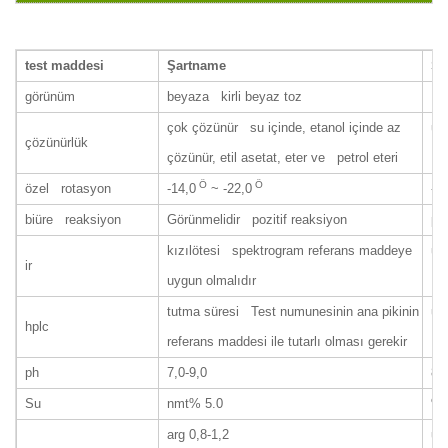
test maddesi
Şartname
So
görünüm
beyaza kirli beyaz toz
Be
çok çözünür su içinde, etanol içinde az
uy
çözünürlük
çözünür, etil asetat, eter ve petrol eteri
Ö
Ö
özel rotasyon
-14,0
~ -22,0
-1
biüre reaksiyon
Görünmelidir pozitif reaksiyon
po
kızılötesi spektrogram referans maddeye
uy
ir
uygun olmalıdır
tutma süresi Test numunesinin ana pikinin
uy
hplc
referans maddesi ile tutarlı olması gerekir
ph
7,0-9,0
8.
Su
nmt% 5.0
% 
arg
0,8-1,2
uy