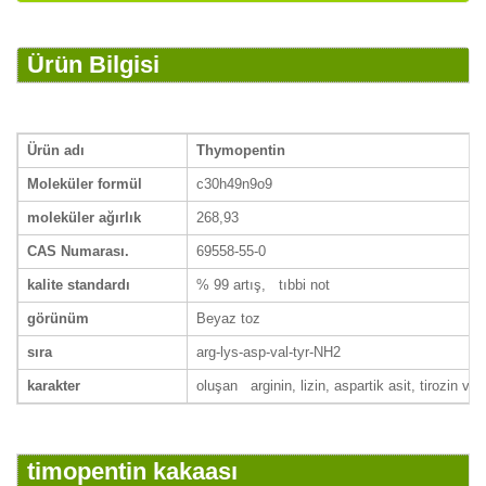
Ürün Bilgisi
Ürün adı
Thymopentin
Moleküler formül
c30h49n9o9
moleküler ağırlık
268,93
CAS Numarası.
69558-55-0
kalite standardı
% 99 artış, tıbbi not
görünüm
Beyaz toz
sıra
arg-lys-asp-val-tyr-NH2
karakter
oluşan arginin, lizin, aspartik asit, tirozin ve 
timopentin kakaası